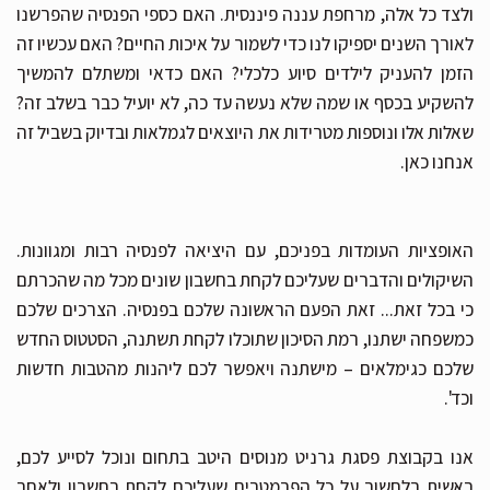
ולצד כל אלה, מרחפת עננה פיננסית. האם כספי הפנסיה שהפרשנו
לאורך השנים יספיקו לנו כדי לשמור על איכות החיים? האם עכשיו זה
הזמן להעניק לילדים סיוע כלכלי? האם כדאי ומשתלם להמשיך
להשקיע בכסף או שמה שלא נעשה עד כה, לא יועיל כבר בשלב זה?
שאלות אלו ונוספות מטרידות את היוצאים לגמלאות ובדיוק בשביל זה
אנחנו כאן.
האופציות העומדות בפניכם, עם היציאה לפנסיה רבות ומגוונות.
השיקולים והדברים שעליכם לקחת בחשבון שונים מכל מה שהכרתם
כי בכל זאת... זאת הפעם הראשונה שלכם בפנסיה. הצרכים שלכם
כמשפחה ישתנו, רמת הסיכון שתוכלו לקחת תשתנה, הסטטוס החדש
שלכם כגימלאים – מישתנה ויאפשר לכם ליהנות מהטבות חדשות
וכד'.
אנו בקבוצת פסגת גרניט מנוסים היטב בתחום ונוכל לסייע לכם,
ראשית בלחשוב על כל הפרמטרים שעליכם לקחת בחשבון ולאחר