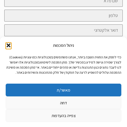
מלא
טלפון
דואר
אלקטרוני
הודעה
ניהול הסכמות
כדי לספק את החוויה הטובה ביותר, אנחנו משתמשים בטכנולוגיות כמו עוגיות (Cookies)
לצורך שמירה וגישה למידע במכשיר שלך. מתן הסכמה לשימוש בטכנולוגיות אלו יאפשר
לנו לעבד נתונים כגון התנהגות גלישה או מזהים ייחודיים באתר. אי־מתן הסכמה או משיכת
קראתי ואני מאשר/ת את
מדיניות הפרטיות
ההסכמה עלולים להשפיע לרעה על תפקודן של חלק מהתכונות והשירותים באתר.
שליחה
מאשר/ת
דחה
צפייה בהעדפות
© קבוצת פסגת גרניט |
מדיניות פרטיות
|
הצהרת נגישות
גלילה