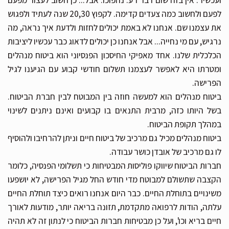
ועכשיו". אין בזה שום דבר רע. נהפוכו. אבל... כן חשוב לעצור מפעם
לפעם ולחשוב כמה צעדים קדימה. לקפוץ 20,30 שנה לעתיד ולפגוש
את עצמנו שם. אנחנו לא באמת יכולים לחזות ולדעת איך נראה, מה
נרגיש, עם מי נחייה... אבל אנחנו כן יכולים לדאוג כבר עכשיו ליציבות
הכלכלית שלנו. אחד מאפיקי החיסכון הפנסיוני הוא ביטוח מנהלים
ומטרתו היא לאפשר לעצמנו תשלום חודשי קבוע עם הגיענו לגיל
הפרישה.
ביטוח מנהלים הוא למעשה חוזה בין המבוטח לבין חברת הביטוח.
בשל היותו כזה, מרבית התנאים בו קבועים ואינם ניתנים לשינוי
במהלך תקופת הביטוח.
ביטוח מנהלים מכיל גם מרכיב של ביטוח חיים וניתן להרחיבו ולהוסיף
לו גם מרכיב של אובדן כושר עבודה.
חברות הביטוח שיווקו פוליסות המבטיחות כי תשלומי הפנסיה, כלומר
הקצבה שתשולם למבוטח מדי חודש החל מגיל הפרישה, לא יושפעו
משינויים בתוחלת החיים. כבר היום אנחנו רואים כיצד תוחלת החיים
עלתה, הודות לרפואה מתקדמת, תזונה בריאה יותר, מודעות לאורך
חיים בריא וכו', ועל כן מבטיחות חברות הביטוח כי לנתון זה לא תהיה