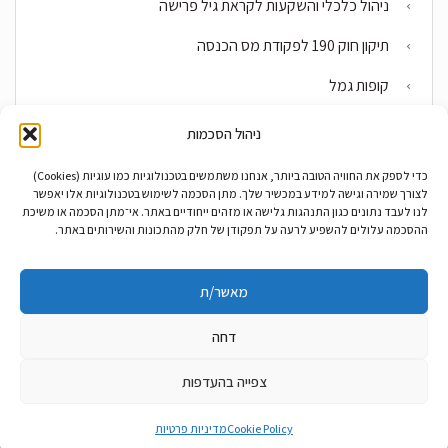
ניהול כלכלי והשקעות לקראת גיל פרישה
תיקון חוק 190 לפקודת מס הכנסה
קופות גמל
תכניות חיסכון פרטיות
ניהול הסכמות
מסלקה פנסיונית
כדי לספק את החוויה הטובה ביותר, אנחנו משתמשים בטכנולוגיות כמו עוגיות (Cookies)
לצורך שמירה וגישה למידע במכשיר שלך. מתן הסכמה לשימוש בטכנולוגיות אלו יאפשר
החזרי מס לשכירים
לנו לעבד נתונים כגון התנהגות גלישה או מזהים ייחודיים באתר. אי־מתן הסכמה או משיכת
ההסכמה עלולים להשפיע לרעה על תפקודן של חלק מהתכונות והשירותים באתר.
קופות גמל להשקעה
קופה מרכזית לפיצויים
מאשר/ת
דחה
צפייה בהעדפות
© קבוצת פסגת גרניט |
מדיניות פרטיות
|
הצהרת נגישות
גלילה
Cookie Policy
מדיניות פרטיות
לראש
נבנה על ידי
פסגות פתרונות מיחשוב בע"מ