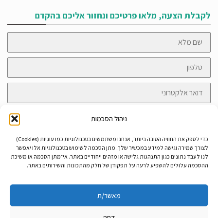
לקבלת הצעה, מלאו פרטיכם ונחזור אליכם בהקדם
שם
מלא
טלפון
דואר
אלקטרוני
הודעה
ניהול הסכמות
כדי לספק את החוויה הטובה ביותר, אנחנו משתמשים בטכנולוגיות כמו עוגיות (Cookies)
לצורך שמירה וגישה למידע במכשיר שלך. מתן הסכמה לשימוש בטכנולוגיות אלו יאפשר
לנו לעבד נתונים כגון התנהגות גלישה או מזהים ייחודיים באתר. אי־מתן הסכמה או משיכת
קראתי ואני מאשר/ת את
מדיניות הפרטיות
ההסכמה עלולים להשפיע לרעה על תפקודן של חלק מהתכונות והשירותים באתר.
שליחה
מאשר/ת
דחה